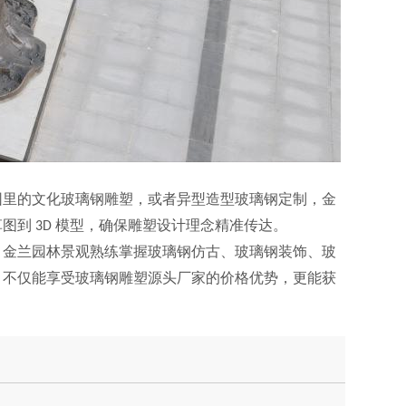
园里的文化
玻璃钢
雕塑，
或者异型造型玻璃钢定制，金
草图到
模型，确保
雕塑
设计理念精准传达。
3D
，
金兰园林景观
熟练
掌握玻璃钢仿古、玻璃钢装饰、玻
，不仅能享受
玻璃钢雕塑
源头厂家的价格优势，更能获