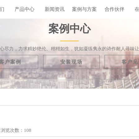
们
产品中心
新闻资讯
案例与方案
合作伙伴
案例中心
心尽力，力求精妙绝伦、栩栩如生，犹如凝练隽永的诗作耐人寻味
客户案例
安装现场
客户见
浏览次数：
108