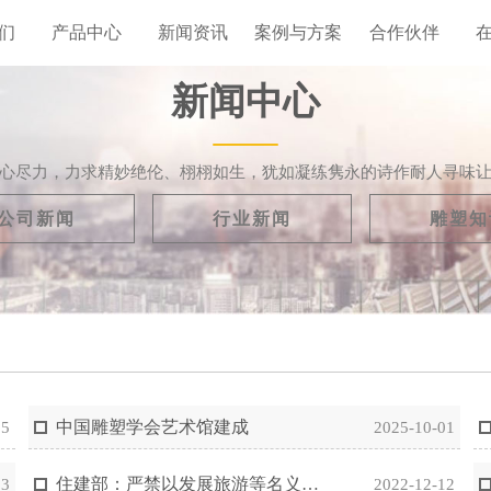
们
产品中心
新闻资讯
案例与方案
合作伙伴
新闻中心
心尽力，力求精妙绝伦、栩栩如生，犹如凝练隽永的诗作耐人寻味
公司新闻
行业新闻
雕塑知
中国雕塑学会艺术馆建成
25
2025-10-01
住建部：严禁以发展旅游等名义盲目建设脱离群众的大型雕塑
13
2022-12-12