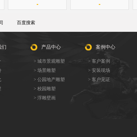
司
百度搜索
我们
产品中心
案例中心
介
> 城市景观雕塑
> 客户案例
势
> 场景雕塑
> 安装现场
化
> 公园地产雕塑
> 客户见证
程
> 校园雕塑
> 浮雕壁画