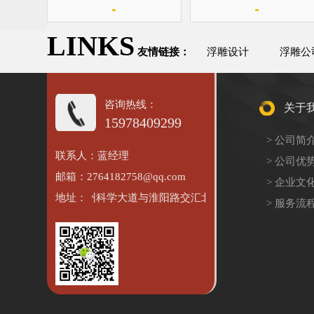
LINKS
友情链接：
浮雕设计
浮雕公
咨询热线：
关于
15978409299
> 公司简
联系人：蓝经理
> 公司优
邮箱：2764182758@qq.com
> 企业文
河南省郑州科学大道与淮阳路交汇北500米路南
地址：
> 服务流