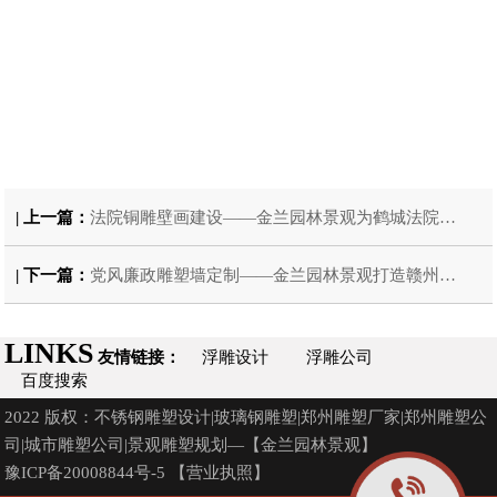
| 上一篇：
法院铜雕壁画建设——金兰园林景观为鹤城法院打造沉浸式法治文化空间
| 下一篇：
党风廉政雕塑墙定制——金兰园林景观打造赣州廉政教育展厅主题雕塑墙纪实
LINKS
友情链接：
浮雕设计
浮雕公司
百度搜索
2022 版权：不锈钢雕塑设计|玻璃钢雕塑|郑州雕塑厂家|郑州雕塑公
司|城市雕塑公司|景观雕塑规划—【金兰园林景观】
豫ICP备20008844号-5
【营业执照】