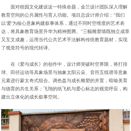
面对校园文化建设这一特殊命题，金兰设计团队深入理解
教育空间的公共属性与育人功能。项目总设计师介绍："我们
以'爱'为核心意象构建叙事体系，通过不同时空维度的艺术表
达，将具象教育场景升华为精神图腾。"三幅雕塑墙既独立成章
又互文成趣，运用当代公共艺术手法解构传统教育题材，实现
了视觉符号的现代转译。
在《爱与成长》的创作中，设计师突破时空界限，将打排
球、田径运动等具象场景与抽象太阳云朵、音符五线谱等意象
元素进行蒙太奇式组合。调色盘与成长雕塑的并置，暗喻美育
与德育的共生关系；飞翔的纸飞机与爱心标志的视觉呼应，构
建出立体化的成长叙事空间。