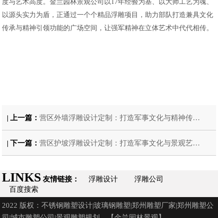
度与艺术高度。金兰园林景观公司以17年经验为基、以大师工艺为魂、
以源头实力为盾，正通过一个个精品浮雕项目，助力部队打造兼具文化
传承与精神引领功能的广场空间，让强军精神在立体艺术中代代相传。
| 上一篇：
营区外墙浮雕设计定制：打造军事文化与精神传承的视觉名片
| 下一篇：
营区护坡浮雕设计定制：打造军事文化与景观艺术融合的精品工程
LINKS
友情链接：
浮雕设计
浮雕公司
百度搜索
2022 版权：不锈钢雕塑设计|玻璃钢雕塑|郑州雕塑厂家|郑州雕塑公
司|城市雕塑公司|景观雕塑规划—【金兰园林景观】