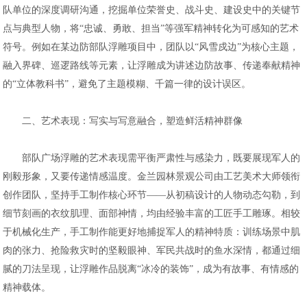
队单位的深度调研沟通，挖掘单位荣誉史、战斗史、建设史中的关键节
点与典型人物，将“忠诚、勇敢、担当”等强军精神转化为可感知的艺术
符号。例如在某边防部队浮雕项目中，团队以“风雪戍边”为核心主题，
融入界碑、巡逻路线等元素，让浮雕成为讲述边防故事、传递奉献精神
的“立体教科书”，避免了主题模糊、千篇一律的设计误区。
二、艺术表现：写实与写意融合，塑造鲜活精神群像
部队广场浮雕的艺术表现需平衡严肃性与感染力，既要展现军人的
刚毅形象，又要传递情感温度。金兰园林景观公司由工艺美术大师领衔
创作团队，坚持手工制作核心环节——从初稿设计的人物动态勾勒，到
细节刻画的衣纹肌理、面部神情，均由经验丰富的工匠手工雕琢。相较
于机械化生产，手工制作能更好地捕捉军人的精神特质：训练场景中肌
肉的张力、抢险救灾时的坚毅眼神、军民共战时的鱼水深情，都通过细
腻的刀法呈现，让浮雕作品脱离“冰冷的装饰”，成为有故事、有情感的
精神载体。